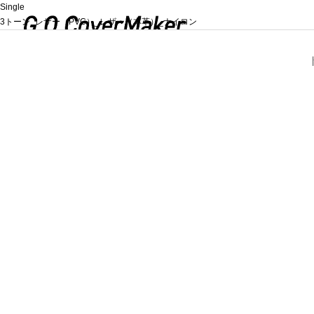
Single
3トーン_レザー（PVC）_レザー（本革）_ナイロン