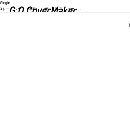
Single
3トーン_レザー（本革）_レザー（PVC）_エナメル