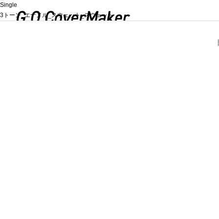
Single
3トーン_エナメル_スウェット_スウェット