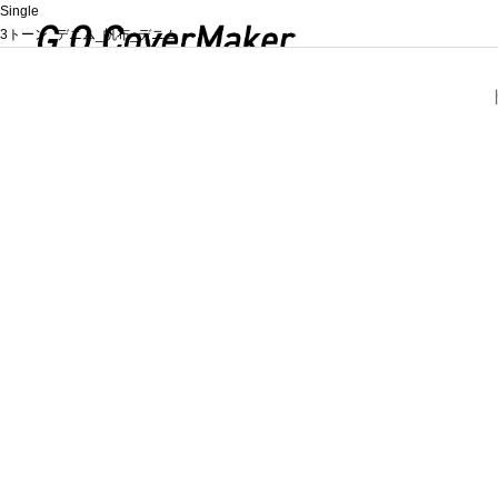
Single
3トーン_デニム_帆布_デニム