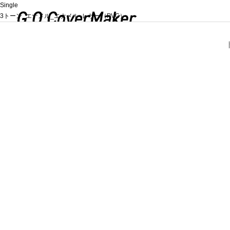
Single
3トーン_エナメル_エナメル_レザー（PVC）