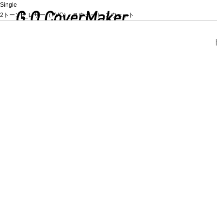
Single
2トーンB_レザー（PVC）_スウェット_スウェット