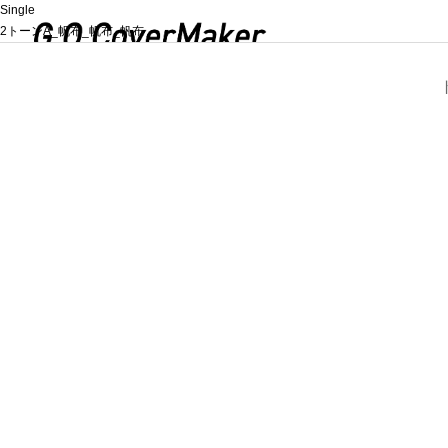
Single
2トーンA_帆布_帆布_帆布